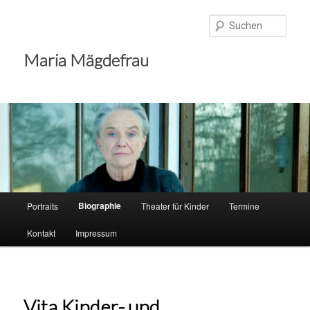
Zum
Inhalt
Such
wechseln
Maria Mägdefrau
Hauptmenü
Biographie
Portraits
Theater für Kinder
Termine
Kontakt
Impressum
Vita Kinder- und