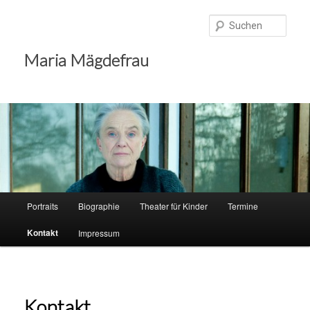
Zum
Inhalt
Such
wechseln
Maria Mägdefrau
Hauptmenü
Portraits
Biographie
Theater für Kinder
Termine
Kontakt
Impressum
Kontakt