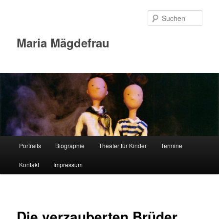
Zum
Inhalt
Such
wechseln
Maria Mägdefrau
Hauptmenü
Portraits
Biographie
Theater für Kinder
Termine
Kontakt
Impressum
Die verzauberten Brüder