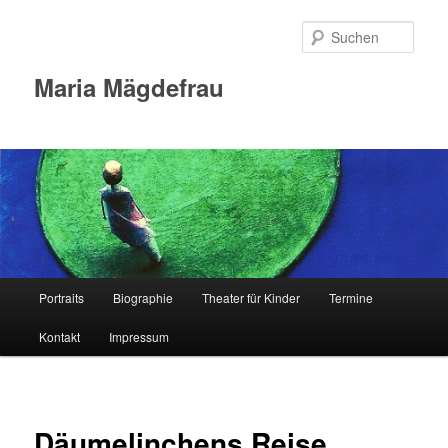
Zum
Inhalt
Such
wechseln
Maria Mägdefrau
Hauptmenü
Portraits
Biographie
Theater für Kinder
Termine
Kontakt
Impressum
Däumelinchens Reise