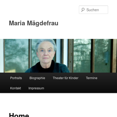
Zum
Inhalt
Such
wechseln
Maria Mägdefrau
Hauptmenü
Portraits
Biographie
Theater für Kinder
Termine
Kontakt
Impressum
Home