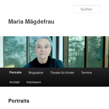
Zum
Inhalt
Such
wechseln
Maria Mägdefrau
Hauptmenü
Portraits
Biographie
Theater für Kinder
Termine
Kontakt
Impressum
Portraits